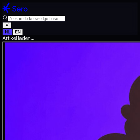
NL
EN
Artikel laden...