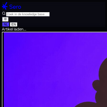
NL
EN
Artikel laden...