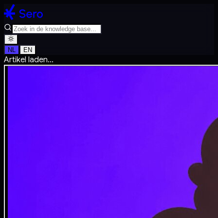
NL
EN
Artikel laden...