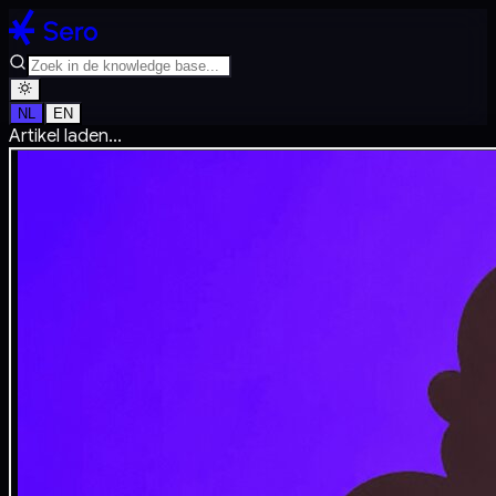
NL
EN
Artikel laden...