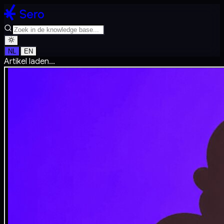
NL
EN
Artikel laden...