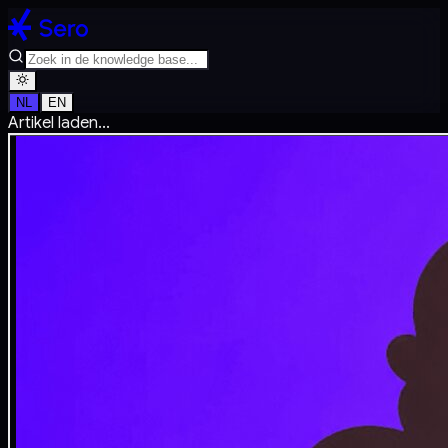
NL
EN
Artikel laden...