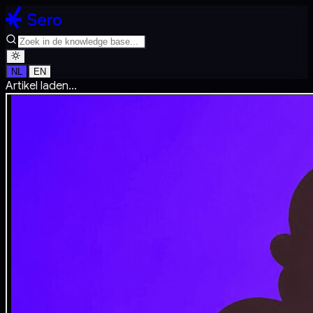
NL
EN
Artikel laden...