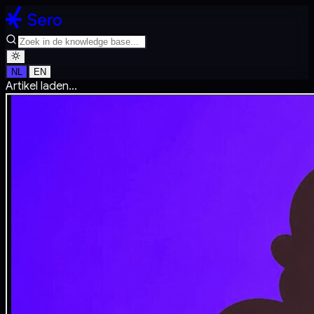
NL
EN
Artikel laden...