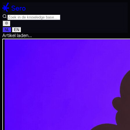
NL
EN
Artikel laden...