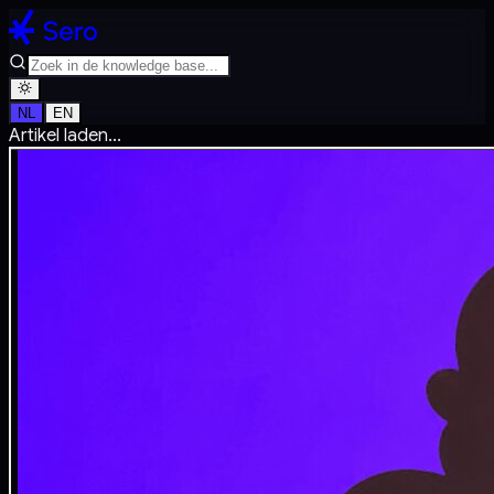
NL
EN
Artikel laden...