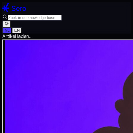
NL
EN
Artikel laden...